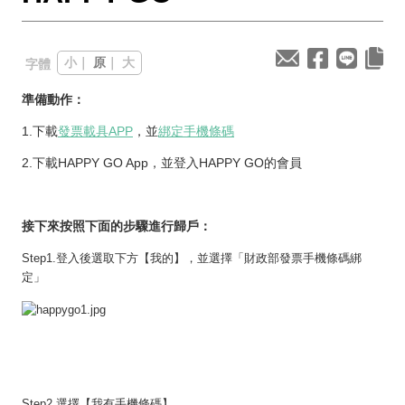
小
｜
原
｜
大
字體
準備動作：
1.下載
發票載具APP
，並
綁定手機條碼
2.下載HAPPY GO App，並登入HAPPY GO的會員
接下來按照下面的步驟進行歸戶：
Step1.登入後選取下方【我的】，並選擇「財政部發票手機條碼綁
定」
Step2.選擇【我有手機條碼】