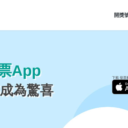
開獎
票App
下載 發票
成為驚喜