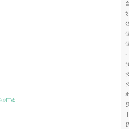
會
-
網
立刻下載
）
卡