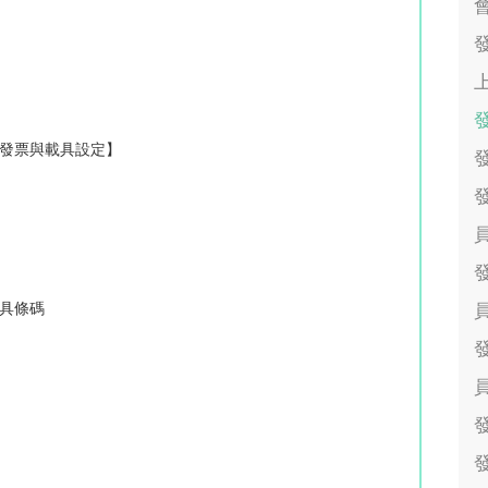
會
子發票與載具設定】
員
發
載具條碼
員
員