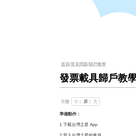
首頁
/
常見問題
/
歸戶教學
發票載具歸戶教學
小
｜
原
｜
大
字體
準備動作：
1.下載台灣之星 App
2.登入台灣之星的會員