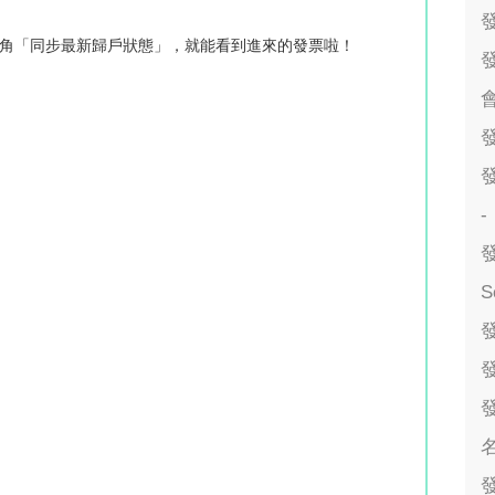
右上角「同步最新歸戶狀態」，就能看到進來的發票啦！
會
-
S
發
發
名
發